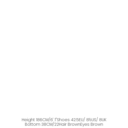
Height
186
CM
/6' 1''
Shoes
42.5
EU
/ 8½US
/ 8UK
Bottom
38
CM
/22
Hair
Brown
Eyes
Brown