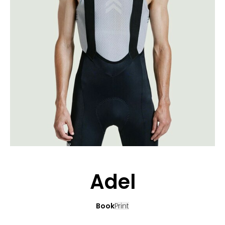
CANDIDATURE
POP MUSICIENS
NOS AGENCES
TALENTS INTERNATIONAUX
FRANCE
SUISSE
Adel
Book
Print