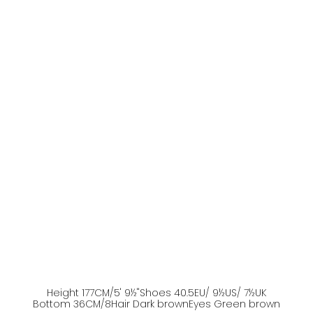
Height
177
CM
/5' 9½''
Shoes
40.5
EU
/ 9½US
/ 7½UK
Bottom
36
CM
/8
Hair
Dark brown
Eyes
Green brown