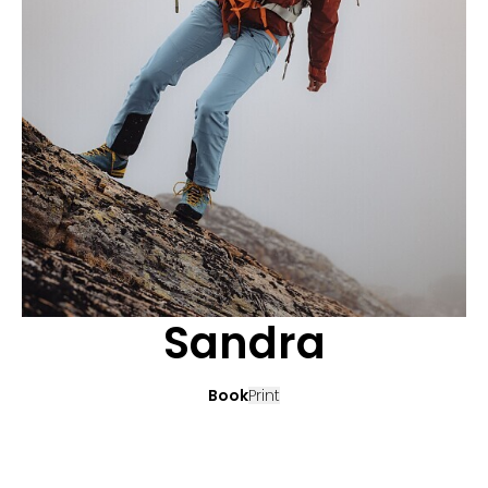
CANDIDATURE
POP MUSICIENS
NOS AGENCES
TALENTS INTERNATIONAUX
FRANCE
SUISSE
Sandra
Book
Print