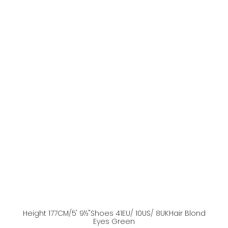
Height
177
CM
/5' 9½''
Shoes
41
EU
/ 10US
/ 8UK
Hair
Blond
Eyes
Green