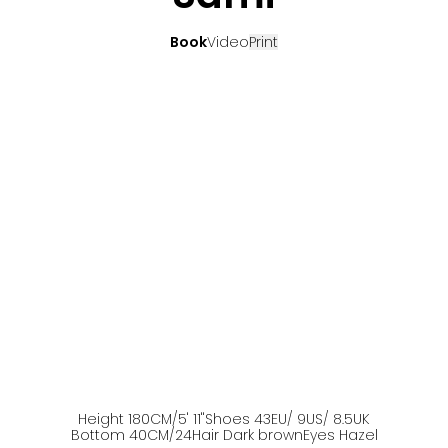
Book
Video
Print
Height
180
CM
/5' 11''
Shoes
43
EU
/ 9US
/ 8.5UK
Bottom
40
CM
/24
Hair
Dark brown
Eyes
Hazel