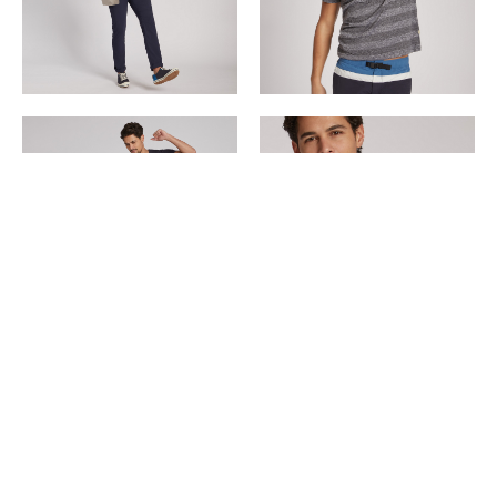
Copyright ©
2026
POP | People of Publicity.
Politique de confidentialité
.
Mentions légales
.
Tous les droits sont réservés.
MEDIASLIDE MODEL AGENCY SOFTWARE