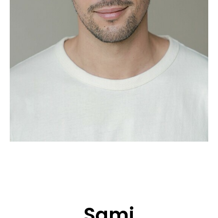
CANDIDATURE
POP MUSICIENS
NOS AGENCES
TALENTS INTERNATIONAUX
FRANCE
SUISSE
Sami