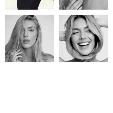
Copyright ©
2026
POP | People of Publicity.
Politique de confidentialité
.
Mentions légales
.
Tous les droits sont réservés.
MEDIASLIDE MODEL AGENCY SOFTWARE