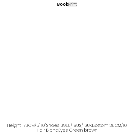
Book
Print
Height
178
CM
/5' 10''
Shoes
39
EU
/ 8US
/ 6UK
Bottom
38
CM
/10
Hair
Blond
Eyes
Green brown