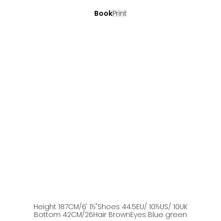
Book
Print
Height
187
CM
/6' 1½''
Shoes
44.5
EU
/ 10½US
/ 10UK
Bottom
42
CM
/26
Hair
Brown
Eyes
Blue green