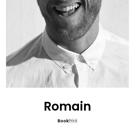
CANDIDATURE
POP MUSICIENS
NOS AGENCES
TALENTS INTERNATIONAUX
FRANCE
SUISSE
Romain
Book
Print