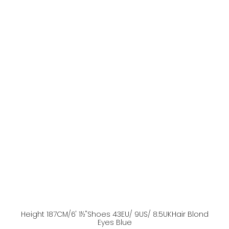
Height
187
CM
/6' 1½''
Shoes
43
EU
/ 9US
/ 8.5UK
Hair
Blond
Eyes
Blue