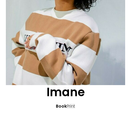
CANDIDATURE
POP MUSICIENS
NOS AGENCES
TALENTS INTERNATIONAUX
FRANCE
SUISSE
Imane
Book
Print