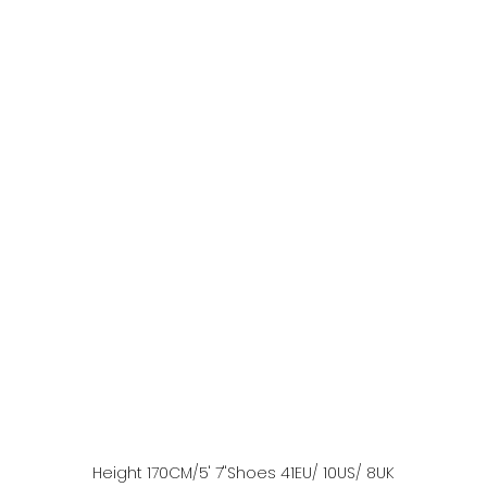
Height
170
CM
/5' 7''
Shoes
41
EU
/ 10US
/ 8UK