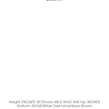
Height
176
CM
/5' 9½''
Shoes
41
EU
/ 10US
/ 8UK
Top
38
CM
/8
Bottom
38
CM
/10
Hair
Dark brown
Eyes
Brown