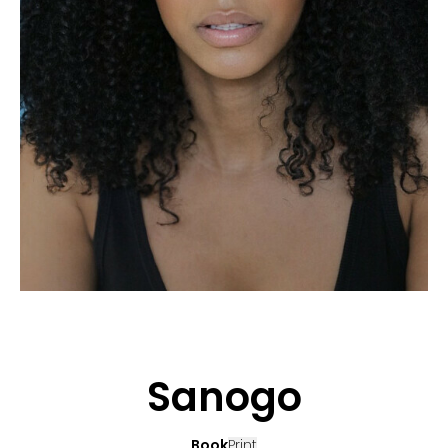
CANDIDATURE
POP MUSICIENS
NOS AGENCES
TALENTS INTERNATIONAUX
FRANCE
SUISSE
Sanogo
Book
Print