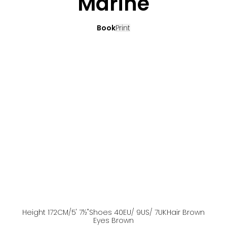
Marine
Book
Print
Height
172
CM
/5' 7½''
Shoes
40
EU
/ 9US
/ 7UK
Hair
Brown
Eyes
Brown