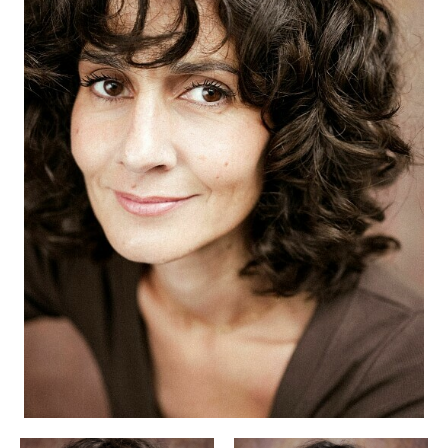
BEWERBUNG
POP MUZIKANTEN
KONTAKT
TALENTEN INTERNATIONALE
FRANKREICH
SCHWEIZ