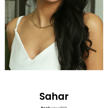
BEWERBUNG
POP MUZIKANTEN
KONTAKT
TALENTEN INTERNATIONALE
FRANKREICH
SCHWEIZ
Sahar