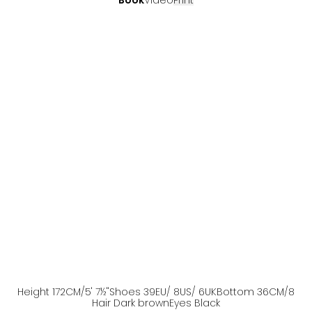
Book
Video
Print
Height
172
CM
/5' 7½''
Shoes
39
EU
/ 8US
/ 6UK
Bottom
36
CM
/8
Hair
Dark brown
Eyes
Black