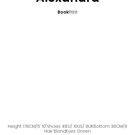
Book
Print
Height
178
CM
/5' 10''
Shoes
41
EU
/ 10US
/ 8UK
Bottom
36
CM
/8
Hair
Blond
Eyes
Green