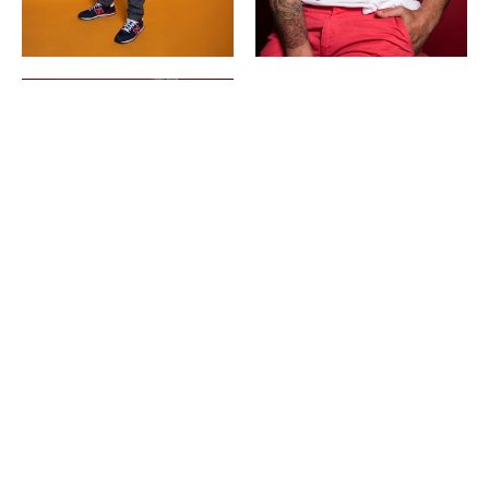
Copyright ©
2026
POP | People of Publicity.
Politique de confidentialité
.