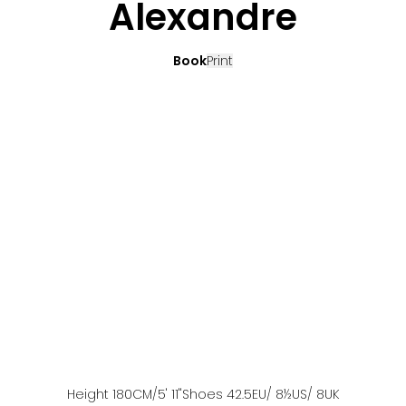
Alexandre
Book
Print
Height
180
CM
/5' 11''
Shoes
42.5
EU
/ 8½US
/ 8UK