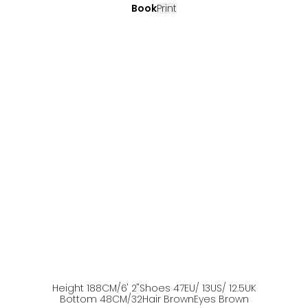
Book
Print
Height
188
CM
/6' 2''
Shoes
47
EU
/ 13US
/ 12.5UK
Bottom
48
CM
/32
Hair
Brown
Eyes
Brown