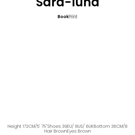
Sara-luna
Book
Print
Height
172
CM
/5' 7½''
Shoes
39
EU
/ 8US
/ 6UK
Bottom
36
CM
/8
Hair
Brown
Eyes
Brown