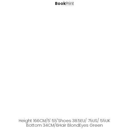
Book
Print
Height
166
CM
/5' 5½''
Shoes
38.5
EU
/ 7½US
/ 5½UK
Bottom
34
CM
/6
Hair
Blond
Eyes
Green