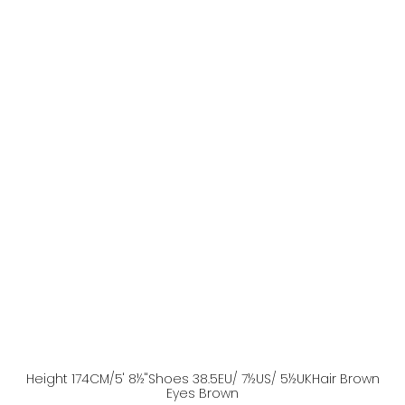
Height
174
CM
/5' 8½''
Shoes
38.5
EU
/ 7½US
/ 5½UK
Hair
Brown
Eyes
Brown