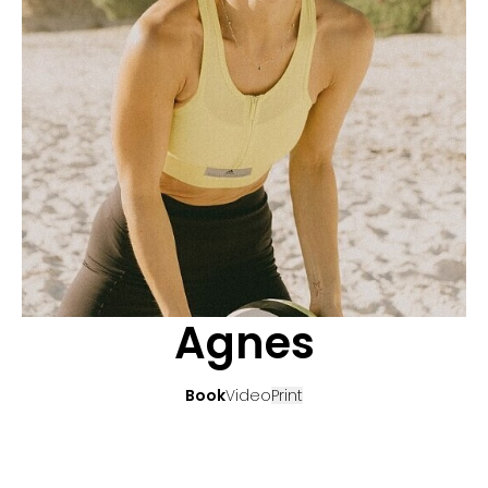
CANDIDATURE
POP MUSICIENS
NOS AGENCES
TALENTS INTERNATIONAUX
FRANCE
SUISSE
Agnes
Book
Video
Print