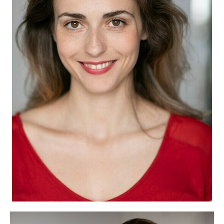
CANDIDATURE
POP MUSICIENS
NOS AGENCES
TALENTS INTERNATIONAUX
FRANCE
SUISSE