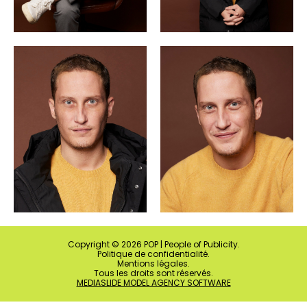
Copyright ©
2026
POP | People of Publicity.
Politique de confidentialité
.
Mentions légales
.
Tous les droits sont réservés.
MEDIASLIDE MODEL AGENCY SOFTWARE