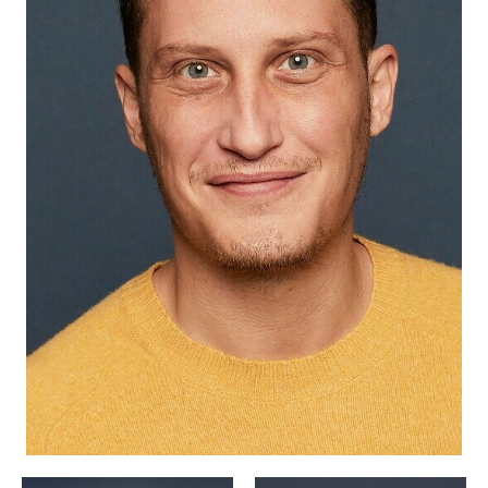
CANDIDATURE
POP MUSICIENS
NOS AGENCES
TALENTS INTERNATIONAUX
FRANCE
SUISSE