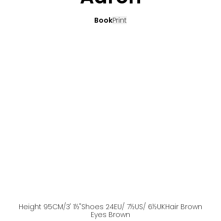
Book
Print
Height
95
CM
/3' 1½''
Shoes
24
EU
/ 7½US
/ 6½UK
Hair
Brown
Eyes
Brown