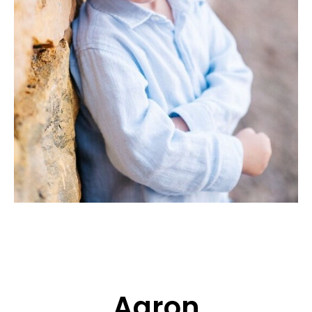
CANDIDATURE
POP MUSICIENS
NOS AGENCES
TALENTS INTERNATIONAUX
FRANCE
SUISSE
Aaron