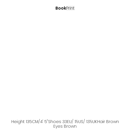
Book
Print
Height
135
CM
/4' 5''
Shoes
33
EU
/ 1½US
/ 13½UK
Hair
Brown
Eyes
Brown