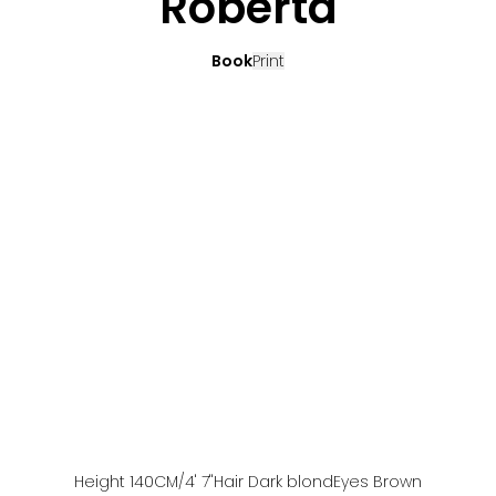
Roberta
Book
Print
Height
140
CM
/4' 7''
Hair
Dark blond
Eyes
Brown