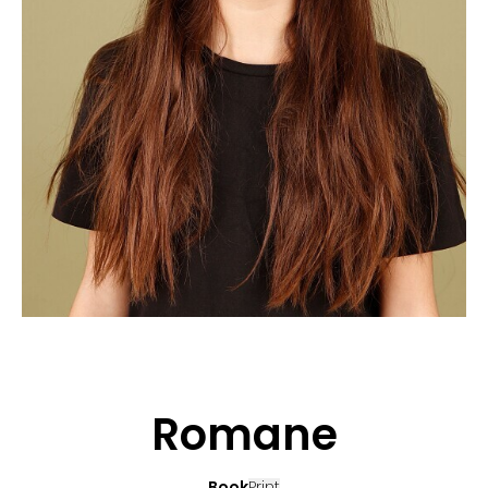
CANDIDATURE
POP MUSICIENS
NOS AGENCES
TALENTS INTERNATIONAUX
FRANCE
SUISSE
Romane
Book
Print