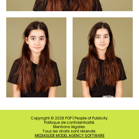
Copyright ©
2026
POP | People of Publicity.
Politique de confidentialité
.
Mentions légales
.
Tous les droits sont réservés.
MEDIASLIDE MODEL AGENCY SOFTWARE