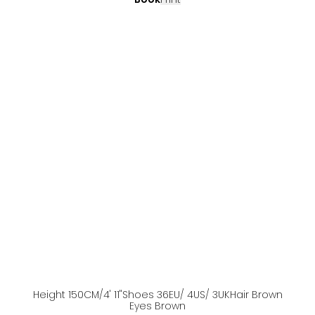
Height
150
CM
/4' 11''
Shoes
36
EU
/ 4US
/ 3UK
Hair
Brown
Eyes
Brown