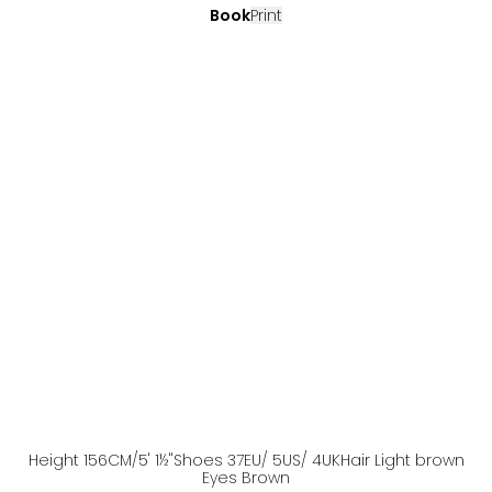
Book
Print
Height
156
CM
/5' 1½''
Shoes
37
EU
/ 5US
/ 4UK
Hair
Light brown
Eyes
Brown