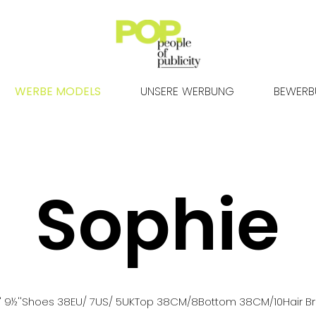
WERBE MODELS
UNSERE WERBUNG
BEWER
Sophie
' 9½''
Shoes
38
EU
/ 7US
/ 5UK
Top
38
CM
/8
Bottom
38
CM
/10
Hair
B