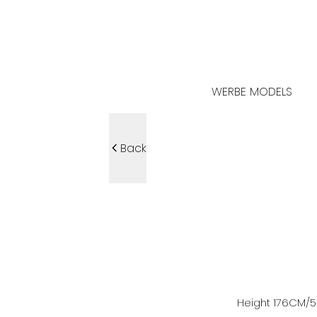
WERBE MODELS
Back
Height
176
CM
/5