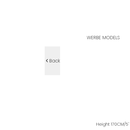
WERBE MODELS
Back
Height
170
CM
/5' 