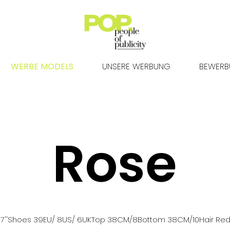
WERBE MODELS
UNSERE WERBUNG
BEWER
Rose
7''
Shoes
39
EU
/ 8US
/ 6UK
Top
38
CM
/8
Bottom
38
CM
/10
Hair
Re