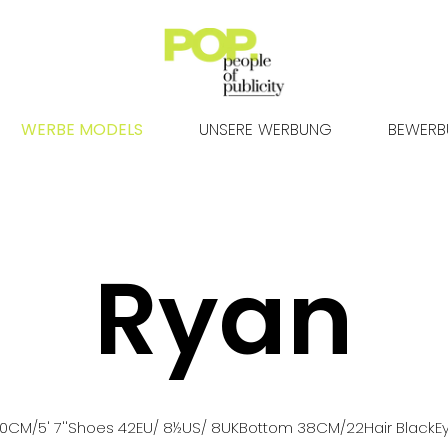
WERBE MODELS
UNSERE WERBUNG
BEWER
Ryan
70
CM
/5' 7''
Shoes
42
EU
/ 8½US
/ 8UK
Bottom
38
CM
/22
Hair
Black
E