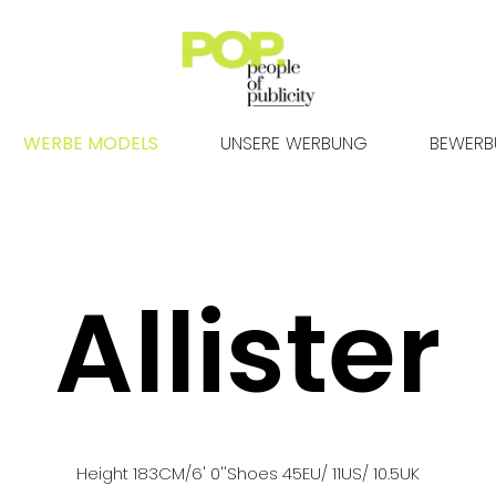
WERBE MODELS
UNSERE WERBUNG
BEWER
Allister
Height
183
CM
/6' 0''
Shoes
45
EU
/ 11US
/ 10.5UK