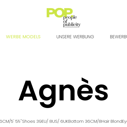
WERBE MODELS
UNSERE WERBUNG
BEWER
Agnès
66
CM
/5' 5½''
Shoes
39
EU
/ 8US
/ 6UK
Bottom
36
CM
/8
Hair
Blond
E