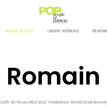
WERBE MODELS
UNSERE WERBUNG
BEWER
Romain
CM
/5' 9½''
Shoes
41
EU
/ 8US
/ 7.5UK
Bottom
38
CM
/22
Hair
Brown
E