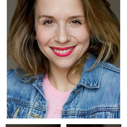
BEWERBUNG
POP MUZIKANTEN
KONTAKT
TALENTEN INTERNATIONALE
FRANKREICH
SCHWEIZ