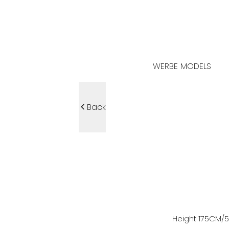
WERBE MODELS
Back
Height
175
CM
/5