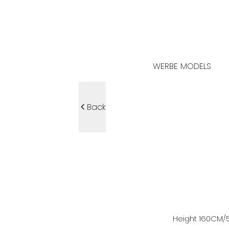
WERBE MODELS
Back
Height
160
CM
/5