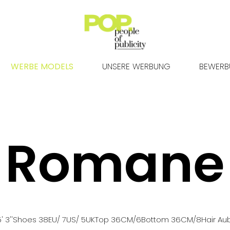
WERBE MODELS
UNSERE WERBUNG
BEWER
Romane
' 3''
Shoes
38
EU
/ 7US
/ 5UK
Top
36
CM
/6
Bottom
36
CM
/8
Hair
Au