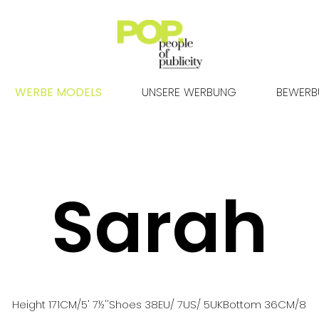
WERBE MODELS
UNSERE WERBUNG
BEWER
Sarah
Height
171
CM
/5' 7½''
Shoes
38
EU
/ 7US
/ 5UK
Bottom
36
CM
/8