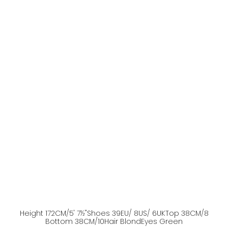
Height
172
CM
/5' 7½''
Shoes
39
EU
/ 8US
/ 6UK
Top
38
CM
/8
Bottom
38
CM
/10
Hair
Blond
Eyes
Green