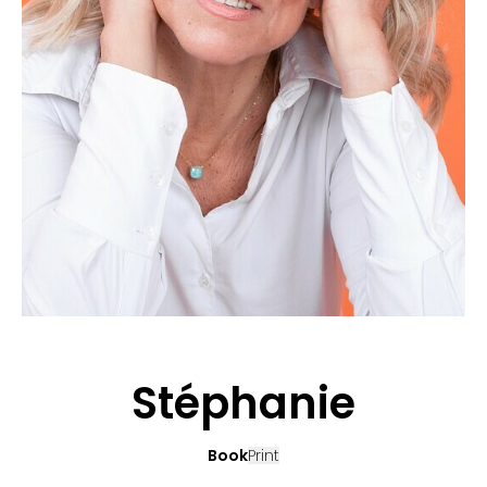
BEWERBUNG
POP MUZIKANTEN
KONTAKT
TALENTEN INTERNATIONALE
FRANKREICH
SCHWEIZ
Stéphanie
Book
Print