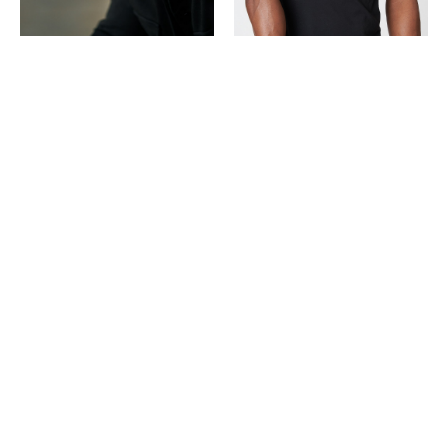
Copyright ©
2026
POP | People of Publicity.
Datenschutz-Bestimmungen
.