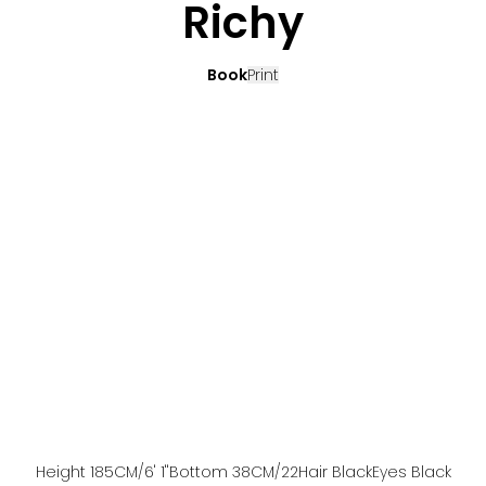
Richy
Book
Print
Height
185
CM
/6' 1''
Bottom
38
CM
/22
Hair
Black
Eyes
Black