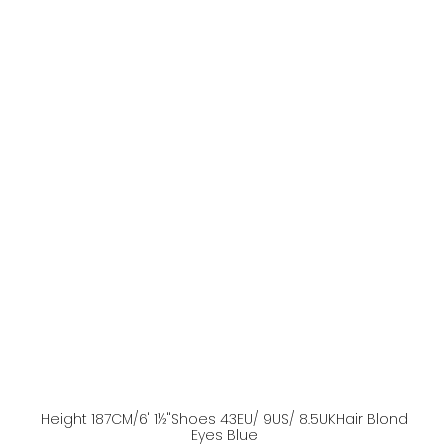
Height
187
CM
/6' 1½''
Shoes
43
EU
/ 9US
/ 8.5UK
Hair
Blond
Eyes
Blue