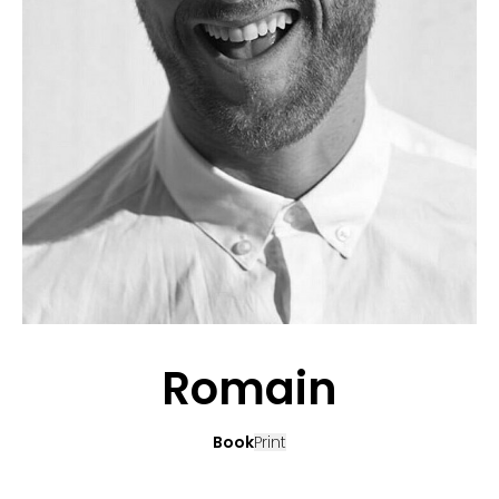
BEWERBUNG
POP MUZIKANTEN
KONTAKT
TALENTEN INTERNATIONALE
FRANKREICH
SCHWEIZ
Romain
Book
Print