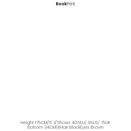
Book
Print
Height
175
CM
/5' 9''
Shoes
40.5
EU
/ 9½US
/ 7½UK
Bottom
34
CM
/6
Hair
Black
Eyes
Brown