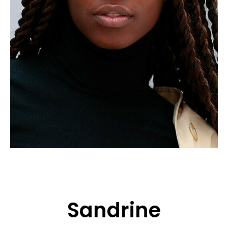
BEWERBUNG
POP MUZIKANTEN
KONTAKT
TALENTEN INTERNATIONALE
FRANKREICH
SCHWEIZ
Sandrine