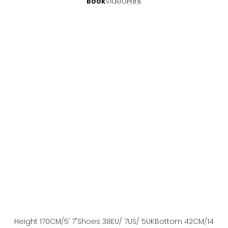
Book
Video
Print
Height
170
CM
/5' 7''
Shoes
38
EU
/ 7US
/ 5UK
Bottom
42
CM
/14