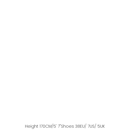
Height
170
CM
/5' 7''
Shoes
38
EU
/ 7US
/ 5UK