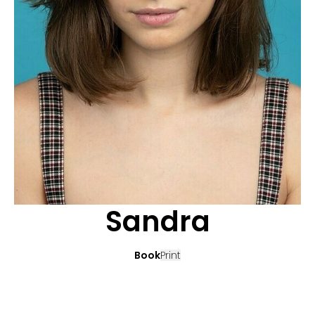
BEWERBUNG
POP MUZIKANTEN
KONTAKT
TALENTEN INTERNATIONALE
FRANKREICH
SCHWEIZ
Sandra
Book
Print