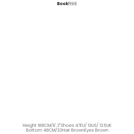
Book
Print
Height
188
CM
/6' 2''
Shoes
47
EU
/ 13US
/ 12.5UK
Bottom
48
CM
/32
Hair
Brown
Eyes
Brown