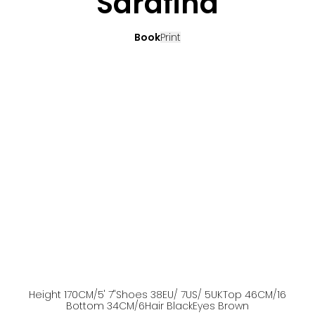
Sarafina
Book
Print
Height
170
CM
/5' 7''
Shoes
38
EU
/ 7US
/ 5UK
Top
46
CM
/16
Bottom
34
CM
/6
Hair
Black
Eyes
Brown