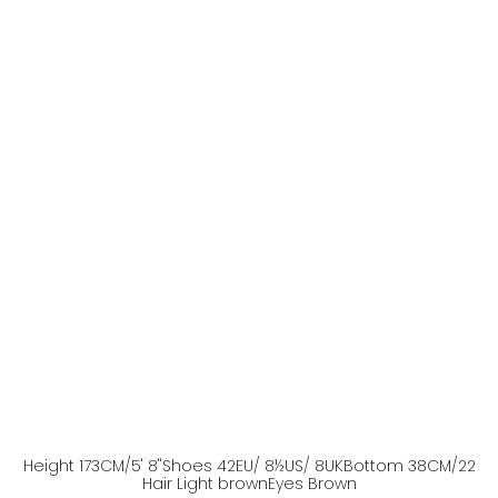
Height
173
CM
/5' 8''
Shoes
42
EU
/ 8½US
/ 8UK
Bottom
38
CM
/22
Hair
Light brown
Eyes
Brown