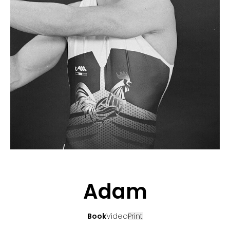
BEWERBUNG
POP MUZIKANTEN
KONTAKT
TALENTEN INTERNATIONALE
FRANKREICH
SCHWEIZ
Adam
Book
Video
Print