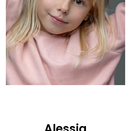
BEWERBUNG
POP MUZIKANTEN
KONTAKT
TALENTEN INTERNATIONALE
FRANKREICH
SCHWEIZ
Alessia