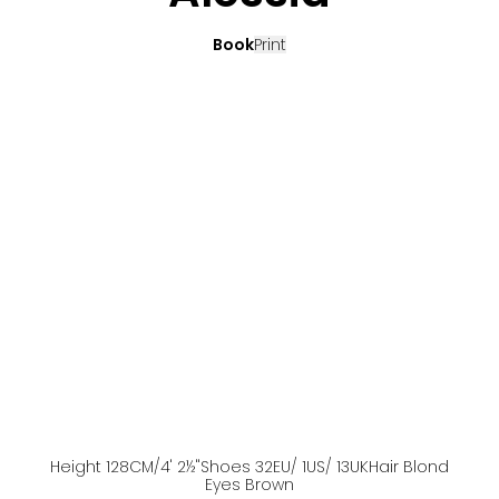
Book
Print
Height
128
CM
/4' 2½''
Shoes
32
EU
/ 1US
/ 13UK
Hair
Blond
Eyes
Brown