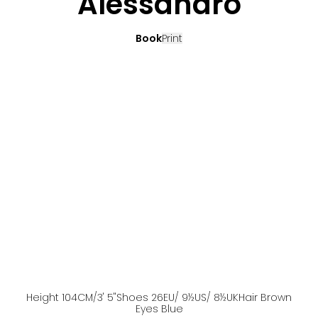
Alessandro
Book
Print
Height
104
CM
/3' 5''
Shoes
26
EU
/ 9½US
/ 8½UK
Hair
Brown
Eyes
Blue