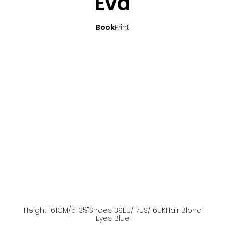
Eva
Book
Print
Height
161
CM
/5' 3½''
Shoes
39
EU
/ 7US
/ 6UK
Hair
Blond
Eyes
Blue