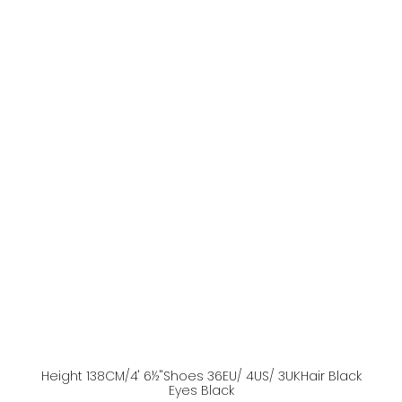
Height
138
CM
/4' 6½''
Shoes
36
EU
/ 4US
/ 3UK
Hair
Black
Eyes
Black