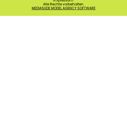
Impressum
.
Alle Rechte vorbehalten.
MEDIASLIDE MODEL AGENCY SOFTWARE