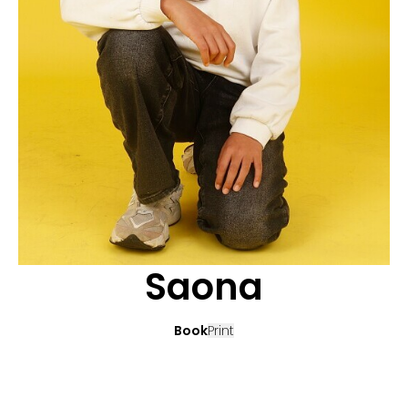
BEWERBUNG
POP MUZIKANTEN
KONTAKT
TALENTEN INTERNATIONALE
FRANKREICH
SCHWEIZ
Saona
Book
Print