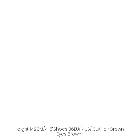
Height
142
CM
/4' 8''
Shoes
36
EU
/ 4US
/ 3UK
Hair
Brown
Eyes
Brown