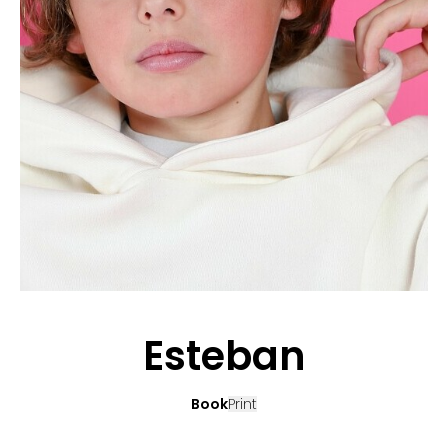
BEWERBUNG
POP MUZIKANTEN
KONTAKT
TALENTEN INTERNATIONALE
FRANKREICH
SCHWEIZ
Esteban
Book
Print