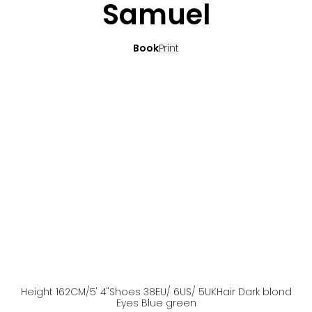
Samuel
Book
Print
Height
162
CM
/5' 4''
Shoes
38
EU
/ 6US
/ 5UK
Hair
Dark blond
Eyes
Blue green